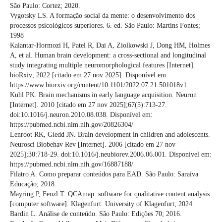
São Paulo: Cortez; 2020.
Vygotsky LS. A formação social da mente: o desenvolvimento dos
processos psicológicos superiores. 6. ed. São Paulo: Martins Fontes;
1998
Kalantar-Hormozi H, Patel R, Dai A, Ziolkowski J, Dong HM, Holmes
A, et al. Human brain development: a cross-sectional and longitudinal
study integrating multiple neuromorphological features [Internet].
bioRxiv; 2022 [citado em 27 nov 2025]. Disponível em:
https://www.biorxiv.org/content/10.1101/2022.07.21.501018v1
Kuhl PK. Brain mechanisms in early language acquisition. Neuron
[Internet]. 2010 [citado em 27 nov 2025];67(5):713-27.
doi:10.1016/j.neuron.2010.08.038. Disponível em:
https://pubmed.ncbi.nlm.nih.gov/20826304/
Lenroot RK, Giedd JN. Brain development in children and adolescents.
Neurosci Biobehav Rev [Internet]. 2006 [citado em 27 nov
2025];30:718-29. doi:10.1016/j.neubiorev.2006.06.001. Disponível em:
https://pubmed.ncbi.nlm.nih.gov/16887188/
Filatro A. Como preparar conteúdos para EAD. São Paulo: Saraiva
Educação; 2018.
Mayring P, Fenzl T. QCAmap: software for qualitative content analysis
[computer software]. Klagenfurt: University of Klagenfurt; 2024.
Bardin L. Análise de conteúdo. São Paulo: Edições 70; 2016.