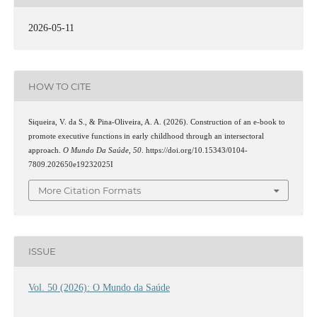
2026-05-11
HOW TO CITE
Siqueira, V. da S., & Pina-Oliveira, A. A. (2026). Construction of an e-book to
promote executive functions in early childhood through an intersectoral
approach.
O Mundo Da Saúde
,
50
. https://doi.org/10.15343/0104-
7809.202650e19232025I
More Citation Formats
ISSUE
Vol. 50 (2026): O Mundo da Saúde