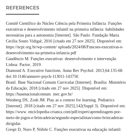
REFERENCES
Comitê Científico do Núcleo Ciência pela Primeira Infância. Funções
executivas e desenvolvimento infantil na primeira infância: habilidades
necessárias para a autonomia [Internet]. São Paulo: Fundação Maria
Cecília Souto Vidigal; 2016 [citado em 27 nov 2025]. Disponível em:
https://ncpi.org.br/wp-content/ uploads/2024/08/Funcoes-executivas-e-
desenvolvimento-na-primeira-infancia.pdf
Gaudêncio M. Funções executivas: desenvolvimento e intervenção.
Lisboa: Pactor; 2019.
Diamond A. Executive functions. Annu Rev Psychol. 2013;64:135-68.
doi:10.1146/annurev-psych-113011-143750.
Brasil. Base Nacional Comum Curricular [Internet]. Brasília: Ministério
da Educação; 2018 [citado em 27 nov 2025]. Disponível em:
https://basenacionalcomum. mec.gov.br/
Weisberg DS, Zosh JM. Play as a context for learning. Pediatrics
[Internet]. 2018 [citado em 27 nov 2025];142(Suppl 3). Disponível em:
https://www. enciclopedia-crianca.com/pdf/expert/aprendizagem-por-
meio-de-jogos-e-brincadeiras/segundo-especialistas/como-brincadeiras-
dirigidas
Crespi D, Noro P, Nóbile C. Funções executivas na educação infantil.