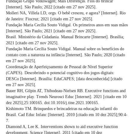
Fundação Grupo Volkswagen; Mais Diferenças. Fios do brincar
[Internet]. São Paulo; 2022 [citado em 27 nov 2025].
Molleri NA, Villela LD, orgs. O bebê cresceu, e agora? [Internet]. Rio
de Janeiro: Fiocruz; 2021 [citado em 27 nov 2025].
Fundação Maria Cecília Souto Vidigal. Os primeiros anos em suas mãos
[Internet]. São Paulo; 2021 [citado em 27 nov 2025].
Brasil. Ministério da Cidadania. Manual Brincarte [Internet]. Brasília;
2021 [citado em 27 nov 2025].
Fundação Maria Cecília Souto Vidigal. Manual sobre os benefícios do
contato com a natureza na infância [Internet]. São Paulo; 2020 [citado
em 27 nov 2025].
Coordenação de Aperfeiçoamento de Pessoal de Nível Superior
(CAPES). Descobrindo o potencial cognitivo dos jogos digitais:
DESCo [Internet]. Brasília: EduCAPES; [data desconhecida] [citado
em 27 nov 2025].
Bauer RH, Gilpin AT, Thibodeau-Nielsen RB. Executive functions and
imaginative play. Trends Neurosci Educ [Internet]. 2021 [citado em 10
dez 2025];25:100165. doi:10.1016/j.tine.2021.100165.
Kishimoto TM. Brinquedos e brincadeiras na educação infantil do
Brasil. Cad Educ Infanc [Internet]. 2010 [citado em 10 dez 2025];90:4-
7.
Diamond A, Lee K. Interventions shown to aid executive function
development. Science [Internet]. 2011 [citado em 10 dez