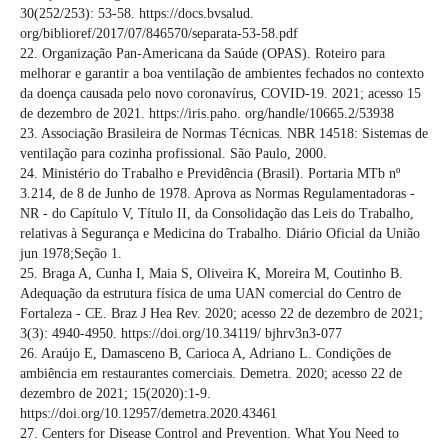
30(252/253): 53-58. https://docs.bvsalud.
org/biblioref/2017/07/846570/separata-53-58.pdf
22. Organização Pan-Americana da Saúde (OPAS). Roteiro para
melhorar e garantir a boa ventilação de ambientes fechados no contexto
da doença causada pelo novo coronavírus, COVID-19. 2021; acesso 15
de dezembro de 2021. https://iris.paho. org/handle/10665.2/53938
23. Associação Brasileira de Normas Técnicas. NBR 14518: Sistemas de
ventilação para cozinha profissional. São Paulo, 2000.
24. Ministério do Trabalho e Previdência (Brasil). Portaria MTb nº
3.214, de 8 de Junho de 1978. Aprova as Normas Regulamentadoras -
NR - do Capítulo V, Título II, da Consolidação das Leis do Trabalho,
relativas à Segurança e Medicina do Trabalho. Diário Oficial da União
jun 1978;Seção 1.
25. Braga A, Cunha I, Maia S, Oliveira K, Moreira M, Coutinho B.
Adequação da estrutura física de uma UAN comercial do Centro de
Fortaleza - CE. Braz J Hea Rev. 2020; acesso 22 de dezembro de 2021;
3(3): 4940-4950. https://doi.org/10.34119/ bjhrv3n3-077
26. Araújo E, Damasceno B, Carioca A, Adriano L. Condições de
ambiência em restaurantes comerciais. Demetra. 2020; acesso 22 de
dezembro de 2021; 15(2020):1-9.
https://doi.org/10.12957/demetra.2020.43461
27. Centers for Disease Control and Prevention. What You Need to