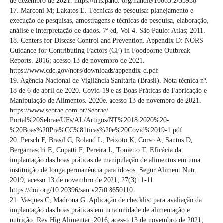
de dezembro de 2021. https://iris.paho. org/handle/10665.2/53938
17. Marconi M; Lakatos E. Técnicas de pesquisa: planejamento e
execução de pesquisas, amostragens e técnicas de pesquisa, elaboração,
análise e interpretação de dados. 7ª ed, Vol 4. São Paulo: Atlas; 2011.
18. Centers for Disease Control and Prevention. Appendix D: NORS
Guidance for Contributing Factors (CF) in Foodborne Outbreak
Reports. 2016; acesso 13 de novembro de 2021.
https://www.cdc.gov/nors/downloads/appendix-d.pdf
19. Agência Nacional de Vigilância Sanitária (Brasil). Nota técnica nº.
18 de 6 de abril de 2020. Covid-19 e as Boas Práticas de Fabricação e
Manipulação de Alimentos. 2020e. acesso 13 de novembro de 2021.
https://www.sebrae.com.br/Sebrae/
Portal%20Sebrae/UFs/AL/Artigos/NT%2018.2020%20-
%20Boas%20Pra%CC%81ticas%20e%20Covid%2019-1.pdf
20. Persch F, Brasil C, Roland L, Peixoto K, Corso A, Santos D,
Bergamaschi E, Copatti F, Pereira L, Tonietto T. Eficácia da
implantação das boas práticas de manipulação de alimentos em uma
instituição de longa permanência para idosos. Segur Aliment Nutr.
2019; acesso 13 de novembro de 2021; 27(3): 1-11.
https://doi.org/10.20396/san.v27i0.8650110
21. Vasques C, Madrona G. Aplicação de checklist para avaliação da
implantação das boas práticas em uma unidade de alimentação e
nutrição. Rev Hig Alimentar. 2016; acesso 13 de novembro de 2021;