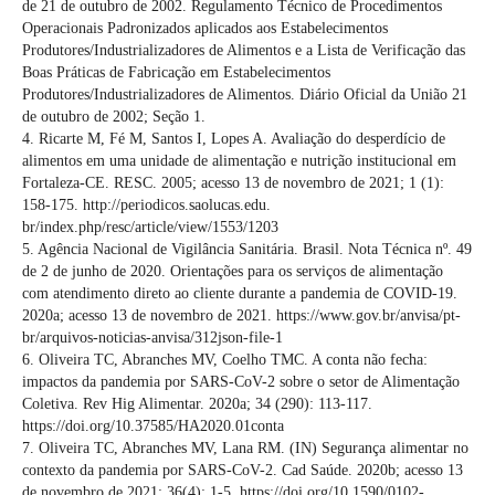
de 21 de outubro de 2002. Regulamento Técnico de Procedimentos
Operacionais Padronizados aplicados aos Estabelecimentos
Produtores/Industrializadores de Alimentos e a Lista de Verificação das
Boas Práticas de Fabricação em Estabelecimentos
Produtores/Industrializadores de Alimentos. Diário Oficial da União 21
de outubro de 2002; Seção 1.
4. Ricarte M, Fé M, Santos I, Lopes A. Avaliação do desperdício de
alimentos em uma unidade de alimentação e nutrição institucional em
Fortaleza-CE. RESC. 2005; acesso 13 de novembro de 2021; 1 (1):
158-175. http://periodicos.saolucas.edu.
br/index.php/resc/article/view/1553/1203
5. Agência Nacional de Vigilância Sanitária. Brasil. Nota Técnica nº. 49
de 2 de junho de 2020. Orientações para os serviços de alimentação
com atendimento direto ao cliente durante a pandemia de COVID-19.
2020a; acesso 13 de novembro de 2021. https://www.gov.br/anvisa/pt-
br/arquivos-noticias-anvisa/312json-file-1
6. Oliveira TC, Abranches MV, Coelho TMC. A conta não fecha:
impactos da pandemia por SARS-CoV-2 sobre o setor de Alimentação
Coletiva. Rev Hig Alimentar. 2020a; 34 (290): 113-117.
https://doi.org/10.37585/HA2020.01conta
7. Oliveira TC, Abranches MV, Lana RM. (IN) Segurança alimentar no
contexto da pandemia por SARS-CoV-2. Cad Saúde. 2020b; acesso 13
de novembro de 2021; 36(4): 1-5. https://doi.org/10.1590/0102-