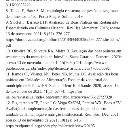
311X00055220
8. Tondo E, Bartz S. Microbiologia e sistemas de gestão da segurança
de alimentos. 2ª ed. Porto Alegre: Sulina; 2019.
9. Stoffel F, Barreto LTP. Avaliação de Boas Práticas em Restaurante
Especializado em Culinária Oriental. Rev Hig Alimentar. 2018; acesso
13 de novembro 2021; 8 (32): 276-277.
https://docs.bvsalud.org/biblioref/2018/04/883096/276-277-site-53-57.
pdf
10. Oliveira RC, Silveira RA, Mafra R. Avaliação das boas práticas em
restaurantes do município de Joinville, Santa Catarina. Demetra. 2020c;
acesso 13 de novembro de 2021; 15(2020):1-12.https://www.e-
publicacoes.uerj.br/index.php/demetra/ article/view/47036/3592
11. Ramos CI, Valença MS, Peter NB, Muniz LC. Avaliação das boas
práticas em Unidades de Alimentação Escolar da zona rural do
município de Pelotas, RS. Semina Cienc Biol Saude. 2020; acesso 13
de novembro de 2021; 41(1): 67-74. https://ojs.
uel.br/revistas/uel/index.php/seminabio/article/view/36127/27320
12. Figueiredo ACF, Paiva LC, Veiga SMOM, Pereira WX, Boas AFV.
Avaliação da implementação das ferramentas de qualidade em uma
unidade de alimentação e nutrição institucional. Res., Soc. Dev. 2021;
acesso 13 de novembro de 2021; 10(12): 1-16.
https://rsdjournal.org/index.php/rsd/article/view/20195