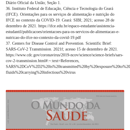
Diário Oficial da União; Seção 1.
36. Instituto Federal de Educação, Ciência e Tecnologia do Ceará
(IFCE). Orientações para os serviços de alimentação e nutrição do
IFCE no contexto da COVID-19. Ceará: SIBI; 2021; acesso 28 de
dezembro de 2021. https://ifce.edu.br/espaco-estudante/assistencia-
estudantil/publicacoes/orientacoes-para-os-servicos-de-alimentacao-e-
nutricao-do-ifce-no-contexto-da-covid-19.pdf
37. Centers for Disease Control and Prevention. Scientific Brief:
SARS-CoV-2 Transmission. 2021f; acesso 15 de dezembro de 2021.
https://www.cdc.gov/coronavirus/2019-ncov/science/science-briefs/sars-
cov-2-transmission.html#:~:text=References,
SARS%2DCoV%2D2%20is%20transmitted%20by%20exposure%20to%20infec
fluids%20carrying%20infectious%20virus