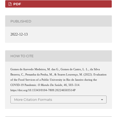
PDF
PUBLISHED
2022-12-13
HOW TO CITE
Gomes de Azevedo Medeiros, M. das G., Gomes de Castro, L. L., da Silva
Bezerra, C., Pessanha da Penha, M., & Soares Lourenço, M. (2022). Evaluation
of the Food Services of a Public University in Rio de Janeiro during the
COVID-19 Pandemic.
O Mundo Da Saúde
,
46
, 503–514.
https://doi.org/10.15343/0104-7809.202246503514P
More Citation Formats