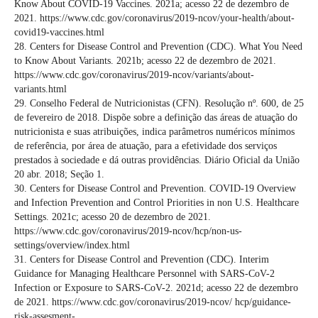
Know About COVID-19 Vaccines. 2021a; acesso 22 de dezembro de
2021. https://www.cdc.gov/coronavirus/2019-ncov/your-health/about-
covid19-vaccines.html
28. Centers for Disease Control and Prevention (CDC). What You Need
to Know About Variants. 2021b; acesso 22 de dezembro de 2021.
https://www.cdc.gov/coronavirus/2019-ncov/variants/about-
variants.html
29. Conselho Federal de Nutricionistas (CFN). Resolução nº. 600, de 25
de fevereiro de 2018. Dispõe sobre a definição das áreas de atuação do
nutricionista e suas atribuições, indica parâmetros numéricos mínimos
de referência, por área de atuação, para a efetividade dos serviços
prestados à sociedade e dá outras providências. Diário Oficial da União
20 abr. 2018; Seção 1.
30. Centers for Disease Control and Prevention. COVID-19 Overview
and Infection Prevention and Control Priorities in non U.S. Healthcare
Settings. 2021c; acesso 20 de dezembro de 2021.
https://www.cdc.gov/coronavirus/2019-ncov/hcp/non-us-
settings/overview/index.html
31. Centers for Disease Control and Prevention (CDC). Interim
Guidance for Managing Healthcare Personnel with SARS-CoV-2
Infection or Exposure to SARS-CoV-2. 2021d; acesso 22 de dezembro
de 2021. https://www.cdc.gov/coronavirus/2019-ncov/ hcp/guidance-
risk-assesment-