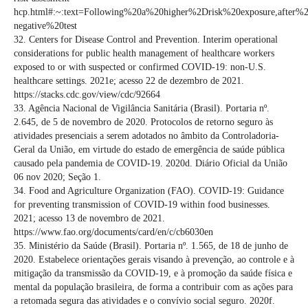
hcp.html#:~:text=Following%20a%20higher%2Drisk%20exposure,after
negative%20test
32. Centers for Disease Control and Prevention. Interim operational
considerations for public health management of healthcare workers
exposed to or with suspected or confirmed COVID-19: non-U.S.
healthcare settings. 2021e; acesso 22 de dezembro de 2021.
https://stacks.cdc.gov/view/cdc/92664
33. Agência Nacional de Vigilância Sanitária (Brasil). Portaria nº.
2.645, de 5 de novembro de 2020. Protocolos de retorno seguro às
atividades presenciais a serem adotados no âmbito da Controladoria-
Geral da União, em virtude do estado de emergência de saúde pública
causado pela pandemia de COVID-19. 2020d. Diário Oficial da União
06 nov 2020; Seção 1.
34. Food and Agriculture Organization (FAO). COVID-19: Guidance
for preventing transmission of COVID-19 within food businesses.
2021; acesso 13 de novembro de 2021.
https://www.fao.org/documents/card/en/c/cb6030en
35. Ministério da Saúde (Brasil). Portaria nº. 1.565, de 18 de junho de
2020. Estabelece orientações gerais visando à prevenção, ao controle e à
mitigação da transmissão da COVID-19, e à promoção da saúde física e
mental da população brasileira, de forma a contribuir com as ações para
a retomada segura das atividades e o convívio social seguro. 2020f.