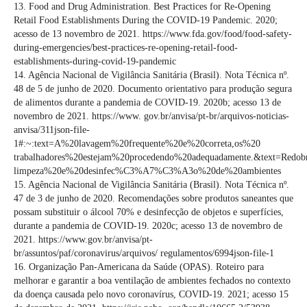
13. Food and Drug Administration. Best Practices for Re-Opening
Retail Food Establishments During the COVID-19 Pandemic. 2020;
acesso de 13 novembro de 2021. https://www.fda.gov/food/food-safety-
during-emergencies/best-practices-re-opening-retail-food-
establishments-during-covid-19-pandemic
14. Agência Nacional de Vigilância Sanitária (Brasil). Nota Técnica nº.
48 de 5 de junho de 2020. Documento orientativo para produção segura
de alimentos durante a pandemia de COVID-19. 2020b; acesso 13 de
novembro de 2021. https://www. gov.br/anvisa/pt-br/arquivos-noticias-
anvisa/311json-file-
1#:~:text=A%20lavagem%20frequente%20e%20correta,os%20
trabalhadores%20estejam%20procedendo%20adequadamente.&text=Re
limpeza%20e%20desinfec%C3%A7%C3%A3o%20de%20ambientes
15. Agência Nacional de Vigilância Sanitária (Brasil). Nota Técnica nº.
47 de 3 de junho de 2020. Recomendações sobre produtos saneantes que
possam substituir o álcool 70% e desinfecção de objetos e superfícies,
durante a pandemia de COVID-19. 2020c; acesso 13 de novembro de
2021. https://www.gov.br/anvisa/pt-
br/assuntos/paf/coronavirus/arquivos/ regulamentos/6994json-file-1
16. Organização Pan-Americana da Saúde (OPAS). Roteiro para
melhorar e garantir a boa ventilação de ambientes fechados no contexto
da doença causada pelo novo coronavírus, COVID-19. 2021; acesso 15