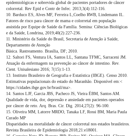
epidemiológicas e sobrevida global de pacientes portadores de câncer
colorretal. Rev Epid e Contr de Infec. 2013;3(4):112-116.
10. Barduco ES, Alves MF, Ferreira L,Coelho RWB, Lindemann IL.
Fatores de risco para câncer de mama e colorretal em população
assistida por Equipe de Saúde da Família. Semina: Ciências Biológicas
e da Saúde, Londrina, 2019;40(2):227-236.
11. Ministério da Saúde do Brasil, Secretaria de Atenção à Saúde,
Departamento de Atenção
Básica. Rastreamento. Brasília, DF; 2010.
12. Saltori FS, Ventura IA, Santos LL, Santana TFMC, Sarraceni JM.
Atuação da enfermagem na prevenção ao câncer de intestino. Rev.
Cient. Unisalesiano 2016; 7(15):1-13.
13. Instituto Brasileiro de Geografia e Estatística (IBGE). Censo 2010.
Estimativas populacionais do estado do Maranhão. Disponível em:<
https://cidades.ibge.gov.br/brasil/ma>.
14. Santos LJF, Garcia JBS, Pacheco JS, Vieira ÉBM, Santos AM.
Qualidade de vida, dor, depressão e ansiedade em pacientes operados
por câncer de reto. Arq. Bras. Cir. Dig. 2014;27(2): 96-100.
15. Oliveira MM, Latorre MRDO, Tanaka LF, Rossi BM, Maria Paula
Curado MP
Disparidades na mortalidade de câncer colorretal nos estados brasileiros.
Revista Brasileira de Epidemiologia 2018;21:e18001.