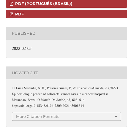
PDF (PORTUGUÊS (BRASIL))
PDF
PUBLISHED
2022-02-03
HOW TO CITE
de Lima Sardinha, A. H., Praseres Nunes, P., & dos Santos Almeida, J. (2022).
Epidemiologic profile of colorectal cancer cases in a cancer hospital in
Maranhao, Brazil.
O Mundo Da Saúde
,
45
, 606–614.
https://doi.org/10.15343/0104-7809.202145606614
More Citation Formats