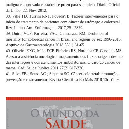
maligna comprovada e estabelece prazo para seu início. Diário Oficial
da União, 22. Nov. 2012.
38. Valle TD, Turrini RNT, PovedaVB. Fatores intervenientes para o
início do tratamento de pacientes com câncer de estômago e colorretal.
Rev. Latino-Am. Enfermagem, 2017;25-e2879.
39. Dutra, VGP; Parreira, VAG; Guimaraes, RM. Evolution of
mortality for colorectal câncer in Brazil and regions by sex 1996-2015.
Arquivo de Gastroenterologia 2018;55(1):61-65.
40. Oliveira EXG, Melo ECP, Pinheiro RS, Noronha CP, Carvalho MS.
Acesso à assistência oncológica: mapeamento dos fluxos origem-destino
das internações e dos atendimentos ambulatoriais. O caso do câncer de
mama. Cad. Saúde Pública 2011;27(2):317-326.
41. Silva FB.; Sousa AC.; Siqueira SC. Câncer colorretal: promoção,
prevenção e rastreamento. Revista Científica FacMais 2018;13(2)1- 9.