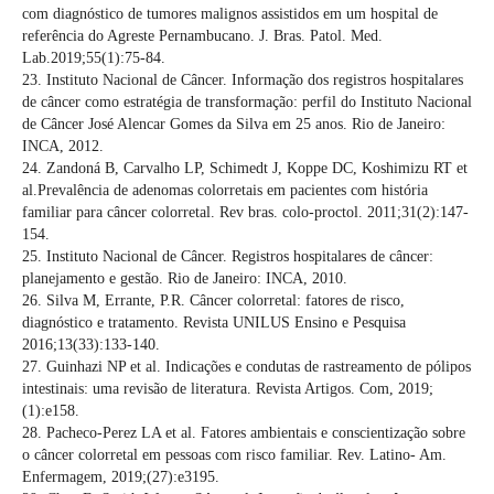
com diagnóstico de tumores malignos assistidos em um hospital de
referência do Agreste Pernambucano. J. Bras. Patol. Med.
Lab.2019;55(1):75-84.
23. Instituto Nacional de Câncer. Informação dos registros hospitalares
de câncer como estratégia de transformação: perfil do Instituto Nacional
de Câncer José Alencar Gomes da Silva em 25 anos. Rio de Janeiro:
INCA, 2012.
24. Zandoná B, Carvalho LP, Schimedt J, Koppe DC, Koshimizu RT et
al.Prevalência de adenomas colorretais em pacientes com história
familiar para câncer colorretal. Rev bras. colo-proctol. 2011;31(2):147-
154.
25. Instituto Nacional de Câncer. Registros hospitalares de câncer:
planejamento e gestão. Rio de Janeiro: INCA, 2010.
26. Silva M, Errante, P.R. Câncer colorretal: fatores de risco,
diagnóstico e tratamento. Revista UNILUS Ensino e Pesquisa
2016;13(33):133-140.
27. Guinhazi NP et al. Indicações e condutas de rastreamento de pólipos
intestinais: uma revisão de literatura. Revista Artigos. Com, 2019;
(1):e158.
28. Pacheco-Perez LA et al. Fatores ambientais e conscientização sobre
o câncer colorretal em pessoas com risco familiar. Rev. Latino- Am.
Enfermagem, 2019;(27):e3195.