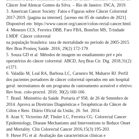
Câncer José Alencar Gomes da Silva. – Rio de Janeiro: INCA, 2019.
3. American Cancer Society: Fatos e Figuras sobre Câncer Colorretal
2017-2019. [pagina na internet]. [acesso em 05 de outubro de 2021].
Disponível em: https://www.cancer.org/cancer/colon-rectal-cancer.html.
4. Menezes CCS, Ferreira DBB, Faro FBA, Bomfim MS, Trindade
LMDF. Câncer colorretal
na população brasileira: taxa de mortalidade no período de 2005-2015.
Rev Bras Promoç Saúde. 2016; 29(2):172-179.
5. Souza GD et al. Métodos de imagem no estadiamento pré e pós
operatórios do câncer colorretal. ABCD, Arq Bras Cir. Dig. 2018;31(2):
e1371.
6. Valadão M, Leal RA, Barbosa LC, Carneiro M, Muharre RJ. Perfil
dos pacientes portadores de câncer colorretal operados em um hospital
geral: necessitamos de um programa de rastreamento acessível e efetivo.
Rev bras. colo-proctol. 2010; 30(2):160-166.
7. Brasil. Ministério da Saúde. Portaria nº 958, de 26 de Setembro de
2014. Aprova as Diretrizes Diagnósticas e Terapêuticas do Câncer de
Cólon e Reto. Diário Oficial da União, 26. Set. 2014.
8. Aran V, Victorino AP, Thuler LC, Ferreira CG. Colorectal Cancer:
Epidemiology, Disease Mechanisms and Interventions to Reduce Onset
and Mortality. Clin Colorectal Cancer 2016;15(3):195-203.
9. Huwe FG et al. Avaliação das características clínicas e