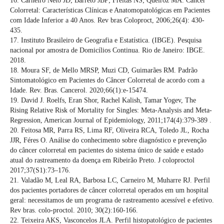
16. Carneiro Neto JD; Barreto JBP; Freitas NS; Queiroz MA. Câncer
Colorretal: Características Clínicas e Anatomopatológicas em Pacientes
com Idade Inferior a 40 Anos. Rev bras Coloproct, 2006;26(4): 430-
435.
17. Instituto Brasileiro de Geografia e Estatística. (IBGE). Pesquisa
nacional por amostra de Domicílios Continua. Rio de Janeiro: IBGE.
2018.
18. Moura SF, de Mello MRSP, Muzi CD, Guimarães RM. Padrão
Sintomatológico em Pacientes do Câncer Colorretal de acordo com a
Idade. Rev. Bras. Cancerol. 2020;66(1):e-15474.
19. David J. Roelfs, Eran Shor, Rachel Kalish, Tamar Yogev, The
Rising Relative Risk of Mortality for Singles: Meta-Analysis and Meta-
Regression, American Journal of Epidemiology, 2011;174(4):379-389 .
20. Feitosa MR, Parra RS, Lima RF, Oliveira RCA, Toledo JL, Rocha
JJR, Féres O. Análise do conhecimento sobre diagnóstico e prevenção
do câncer colorretal em pacientes do sistema único de saúde e estado
atual do rastreamento da doença em Ribeirão Preto. J coloproctol
2017;37(S1):73–176.
21. Valadão M, Leal RA, Barbosa LC, Carneiro M, Muharre RJ. Perfil
dos pacientes portadores de câncer colorretal operados em um hospital
geral: necessitamos de um programa de rastreamento acessível e efetivo.
Rev bras. colo-proctol. 2010; 30(2):160-166.
22. Teixeira AKS, Vasconcelos JLA. Perfil histopatológico de pacientes